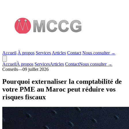
Accueil
À propos
Services
Articles
Contact
Nous consulter
→
Accueil
À propos
Services
Articles
Contact
Nous consulter
→
Conseils
—
09 juillet 2026
Pourquoi externaliser la comptabilité de
votre PME au Maroc peut réduire vos
risques fiscaux